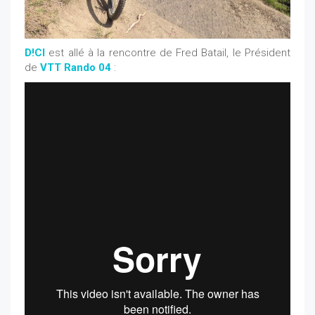
D!CI
est allé à la rencontre de Fred Batail, le Président
de
VTT Rando 04
: