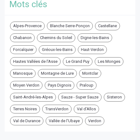
Mots clés
Alpes-Provence
Blanche Serre-Ponçon
Castellane
Chabanon
Chemins du Soleil
Digne-les-Bains
Forcalquier
Gréoux-les-Bains
Haut-Verdon
Hautes Vallées de l'Asse
Le Grand Puy
Les Monges
Manosque
Montagne de Lure
Montclar
Moyen Verdon
Pays Dignois
Praloup
Saint-André-les-Alpes
Sauze - Super Sauze
Sisteron
Terres Noires
TransVerdon
Val d'Allos
Val de Durance
Vallée de l'Ubaye
Verdon