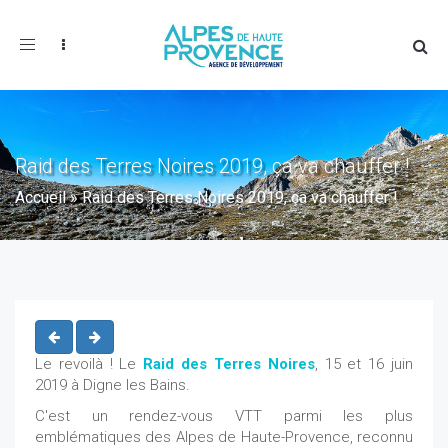
Toggle
navigation
Raid des Terres Noires 2019, ça va chauffer !
Accueil
»
Raid des Terres Noires 2019, ça va chauffer !
Le revoilà ! Le
Raid des Terres Noires
, 15 et 16 juin
2019 à Digne les Bains.
C'est un rendez-vous VTT parmi les plus
emblématiques des Alpes de Haute-Provence, reconnu