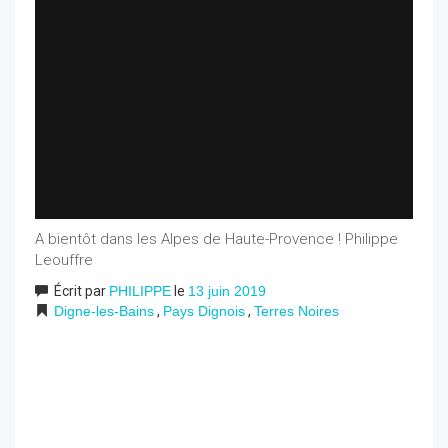
A bientôt dans les Alpes de Haute-Provence ! Philippe
Leouffre
Écrit par
PHILIPPE
le
13 juin 2019
Digne-les-Bains
,
Pays Dignois
,
Terres Noires