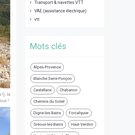
Transport & navettes VTT
VAE (assistance électrique)
vtt
Mots clés
Alpes-Provence
Blanche Serre-Ponçon
Castellane
Chabanon
!), la
eux !
Chemins du Soleil
Digne-les-Bains
Forcalquier
Gréoux-les-Bains
Haut-Verdon