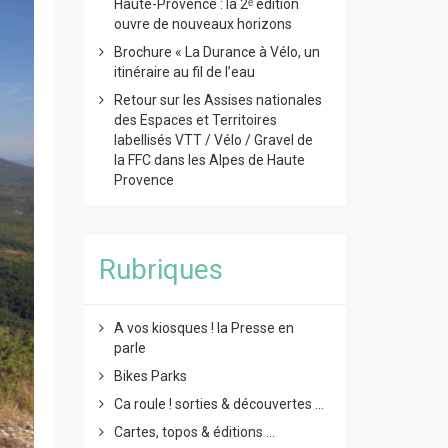
Haute-Provence : la 2ᵉ édition
ouvre de nouveaux horizons
Brochure « La Durance à Vélo, un
itinéraire au fil de l’eau
Retour sur les Assises nationales
des Espaces et Territoires
labellisés VTT / Vélo / Gravel de
la FFC dans les Alpes de Haute
Provence
Rubriques
A vos kiosques ! la Presse en
parle
Bikes Parks
Ca roule ! sorties & découvertes ...
Cartes, topos & éditions ...