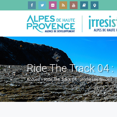
Ride The Track 04 :
Accueil
»
Ride The Track 04 : promesse tenue !