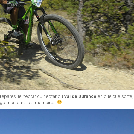
réparés, le nectar du nectar du
Val de Durance
en quelque sorte,
t longtemps dans les mémoires