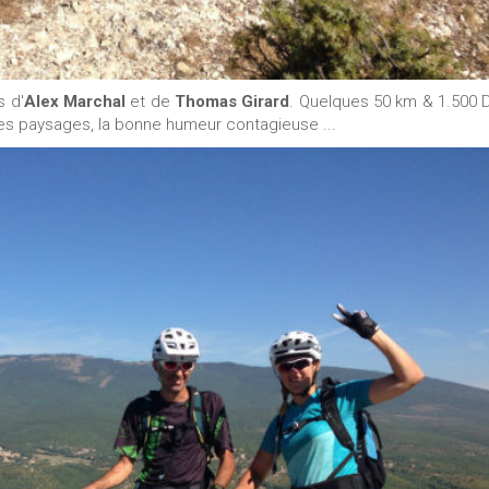
s d'
Alex Marchal
et de
Thomas Girard
. Quelques 50 km & 1.500 
 les paysages, la bonne humeur contagieuse ...