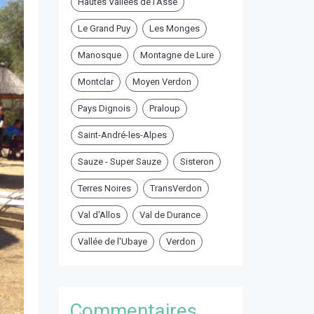
Hautes Vallées de l'Asse
Le Grand Puy
Les Monges
Manosque
Montagne de Lure
Montclar
Moyen Verdon
Pays Dignois
Praloup
Saint-André-les-Alpes
Sauze - Super Sauze
Sisteron
Terres Noires
TransVerdon
Val d'Allos
Val de Durance
Vallée de l'Ubaye
Verdon
Commentaires ...