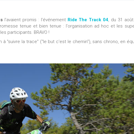
rs
l'avaient promis : l'événement
Ride The Track 04
, du 31 août
romesse tenue et bien tenue : l'organisation ad hoc et les sup
les participants. BRAVO !
 à "suivre la trace" ("le but c'est le chemin"), sans chrono, en éq