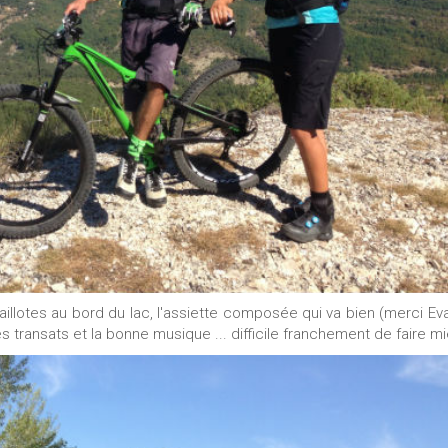
aillotes au bord du lac, l'assiette composée qui va bien (merci Eva 
es transats et la bonne musique ... difficile franchement de faire mi