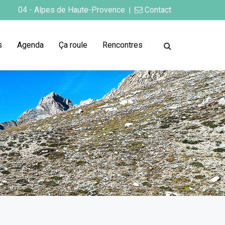
04 - Alpes de Haute-Provence
Contact
|
s
Agenda
Ça roule
Rencontres