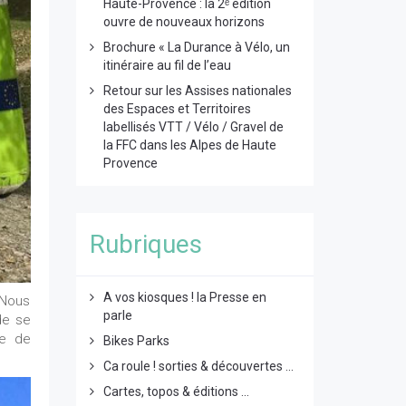
Haute-Provence : la 2ᵉ édition
ouvre de nouveaux horizons
Brochure « La Durance à Vélo, un
itinéraire au fil de l’eau
Retour sur les Assises nationales
des Espaces et Territoires
labellisés VTT / Vélo / Gravel de
la FFC dans les Alpes de Haute
Provence
Rubriques
A vos kiosques ! la Presse en
 Nous
parle
 de se
ge de
Bikes Parks
Ca roule ! sorties & découvertes ...
Cartes, topos & éditions ...