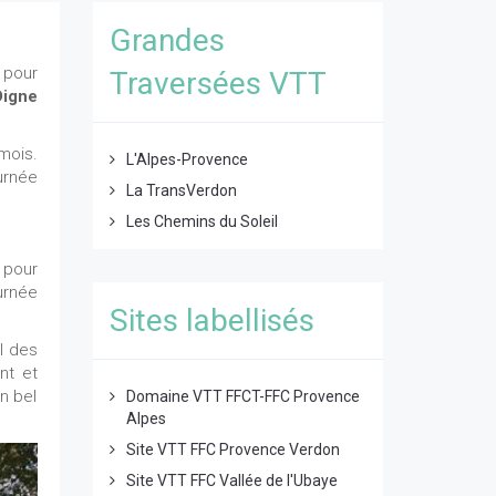
Grandes
pour
Traversées VTT
Digne
mois.
L'Alpes-Provence
urnée
La TransVerdon
Les Chemins du Soleil
 pour
urnée
Sites labellisés
l des
nt et
n bel
Domaine VTT FFCT-FFC Provence
Alpes
Site VTT FFC Provence Verdon
Site VTT FFC Vallée de l'Ubaye