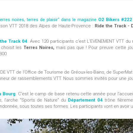
Terres noires, terres de plaisir" dans le magazine
O2 Bikers #222
saison VTT 2018 des Alpes de Haute-Provence :
Ride the Track - 
 the Track
04
. Avec 120 participants c'est L'EVENEMENT VTT du 
 choisit les
Terres Noires,
mais pas que ! Pour preuve cette jo
300.
d, DE VTT de l’Office de Tourisme de Gréoux-les-Bains, de SuperMat
ionneur de rassemblements VTT. Nous sommes invités pour une jo
u Bourg
. C'est le camp de base retenu cette année pour l'accuei
ce, l'arche "Sports de Nature" du
Département 04
trône fièreme
randonnée, sous toutes ses formes. Les participants vont en avoir u