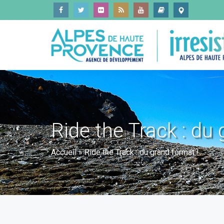
Ride the Track : du 
Accueil
»
Ride the Track : du grand format !