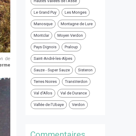
Hautes Vallées de l'Asse
Le Grand Puy
Les Monges
Manosque
Montagne de Lure
Montclar
Moyen Verdon
Pays Dignois
Praloup
on de
Saint-André-les-Alpes
erme
Sauze - Super Sauze
Sisteron
Terres Noires
TransVerdon
Val d'Allos
Val de Durance
Vallée de l'Ubaye
Verdon
Commentaires ...