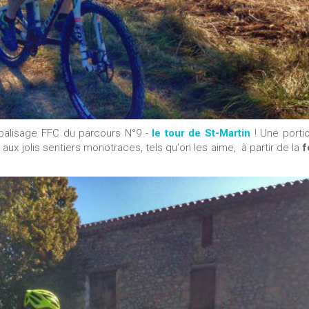
balisage FFC du parcours N°9 -
le tour de St-Martin
! Une porti
ux jolis sentiers monotraces, tels qu'on les aime, à partir de la
f