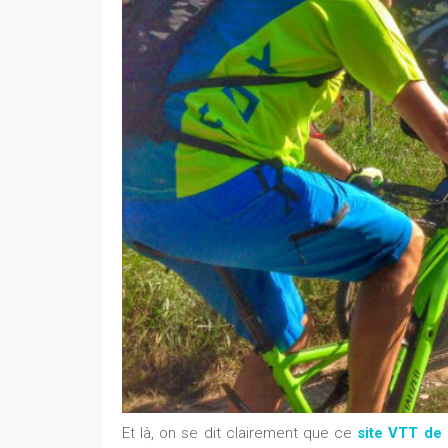
Et là, on se dit clairement que ce
site VTT de 