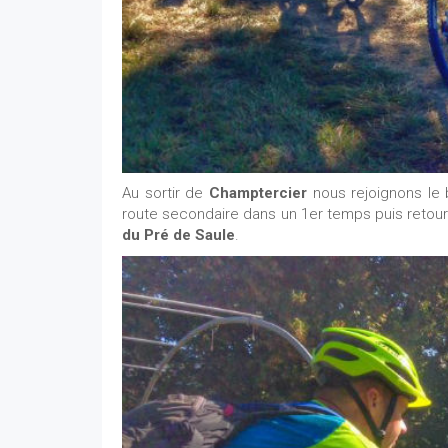
Au sortir de
Champtercier
nous rejoignons le 
route secondaire dans un 1er temps puis retour a
du Pré de Saule
.