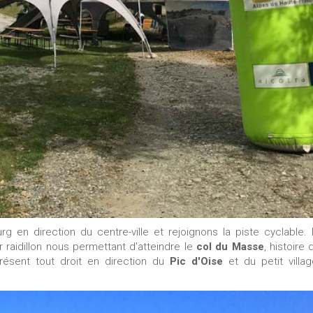
g en direction du centre-ville et rejoignons la piste cyclable.
raidillon nous permettant d'atteindre le
col du Masse
, histoire
ésent tout droit en direction du
Pic d'Oise
et du petit villa