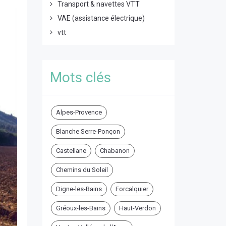
Transport & navettes VTT
VAE (assistance électrique)
vtt
Mots clés
Alpes-Provence
Blanche Serre-Ponçon
Castellane
Chabanon
Chemins du Soleil
Digne-les-Bains
Forcalquier
Gréoux-les-Bains
Haut-Verdon