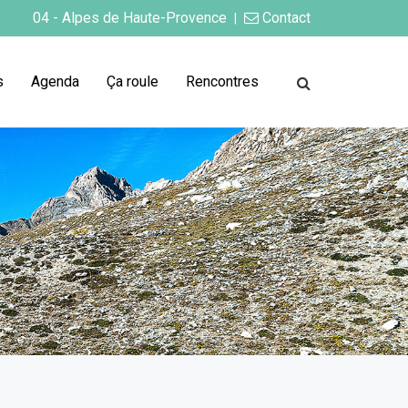
04 - Alpes de Haute-Provence
Contact
|
s
Agenda
Ça roule
Rencontres