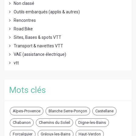
Non classé
Outils embarqués (applis & autres)
Rencontres
Road Bike
Sites, Bases & spots VTT
Transport & navettes VTT
VAE (assistance électrique)
vtt
Mots clés
Alpes-Provence
Blanche Serre-Ponçon
Castellane
Chabanon
Chemins du Soleil
Digne-les-Bains
Forcalquier
Gréoux-les-Bains
Haut-Verdon