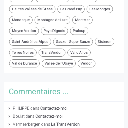
Hautes Vallées de l'Asse
Le Grand Puy
Les Monges
Manosque
Montagne de Lure
Montclar
Moyen Verdon
Pays Dignois
Praloup
Saint-André-les-Alpes
Sauze - Super Sauze
Sisteron
Terres Noires
TransVerdon
Val d'Allos
Val de Durance
Vallée de l'Ubaye
Verdon
Commentaires ...
PHILIPPE
dans
Contactez-moi
Boulat
dans
Contactez-moi
Vermeerbergen
dans
La TransVerdon