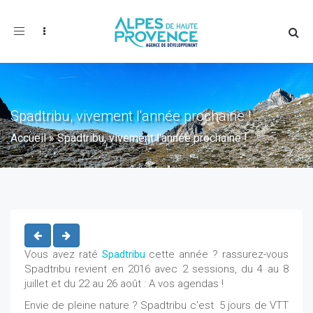
Toggle
navigation
Spadtribu, vivement l'année prochaine !
Accueil
»
Spadtribu, vivement l'année prochaine !
Vous avez raté
Spadtribu
cette année ? rassurez-vous
Spadtribu revient en 2016 avec 2 sessions, du 4 au 8
juillet et du 22 au 26 août : A vos agendas !
Envie de pleine nature ? Spadtribu c'est 5 jours de VTT