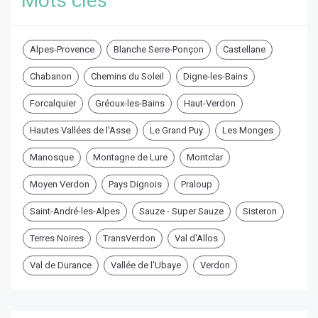
Mots clés
Alpes-Provence
Blanche Serre-Ponçon
Castellane
Chabanon
Chemins du Soleil
Digne-les-Bains
Forcalquier
Gréoux-les-Bains
Haut-Verdon
Hautes Vallées de l'Asse
Le Grand Puy
Les Monges
Manosque
Montagne de Lure
Montclar
Moyen Verdon
Pays Dignois
Praloup
Saint-André-les-Alpes
Sauze - Super Sauze
Sisteron
Terres Noires
TransVerdon
Val d'Allos
Val de Durance
Vallée de l'Ubaye
Verdon