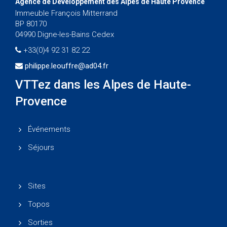
Agence de Développement des Alpes de Haute Provence
Immeuble François Mitterrand
BP 80170
04990 Digne-les-Bains Cedex
+33(0)4 92 31 82 22
philippe.leouffre@ad04.fr
VTTez dans les Alpes de Haute-
Provence
Événements
Séjours
Sites
Topos
Sorties