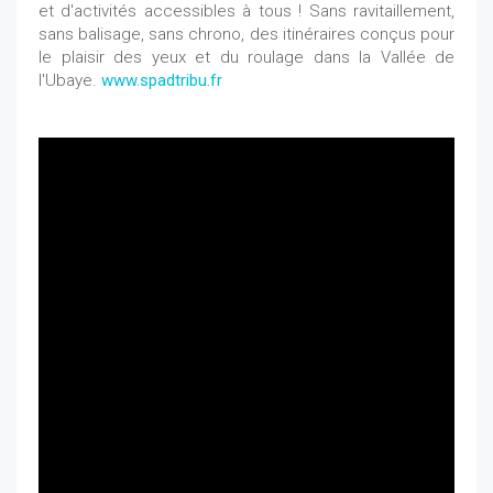
et d'activités accessibles à tous !
Sans ravitaillement,
sans balisage, sans chrono, des itinéraires conçus pour
le plaisir des yeux et du roulage dans la Vallée de
l'Ubaye.
www.spadtribu.fr