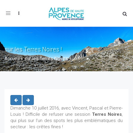
Toggle
navigation
sur les Terres Noires !
Accueil
»
sur les Terres Noires !
Dimanche 10 juillet 2016, avec Vincent, Pascal et Pierre-
Louis ! Difficile de refuser une session
Terres Noires
,
qui plus sur l'un des spots les plus emblématiques du
secteur : les crêtes fines !