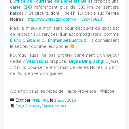
L'
Office de Tourisme de Digne les Bains
propose une
carte (2€)
référençant plus de 300 km de sentiers
balisés / 24 circuits dont 1 (le N° 16) dédié aux
Terres
Noires
:
http://www.visugpx.com/?i=1392416823
Mais le mieux à mon sens pour découvrir ce spot est
de recourir aux services d'un accompagnateur comme
Bruno Chabalier
ou
Emmanuel Buchoud
: ils connaissent
le secteur comme leur poche
Pourquoi aussi ne pas profiter carrément d'un séjour
dédié ?
Vélorizons
propose "
Digne Ding Dong
" 3 jours
/ 2 nuits pour se faire un max de Terres Noires, à partir
de 295 € en version guidée.
A bientôt dans les Alpes de Haute-Provence ! Philippe
Écrit par
PHILIPPE
le
1 août 2016
Pays Dignois
,
Terres Noires