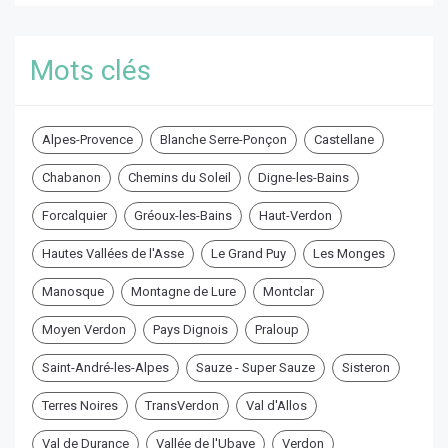
Mots clés
Alpes-Provence
Blanche Serre-Ponçon
Castellane
Chabanon
Chemins du Soleil
Digne-les-Bains
Forcalquier
Gréoux-les-Bains
Haut-Verdon
Hautes Vallées de l'Asse
Le Grand Puy
Les Monges
Manosque
Montagne de Lure
Montclar
Moyen Verdon
Pays Dignois
Praloup
Saint-André-les-Alpes
Sauze - Super Sauze
Sisteron
Terres Noires
TransVerdon
Val d'Allos
Val de Durance
Vallée de l'Ubaye
Verdon