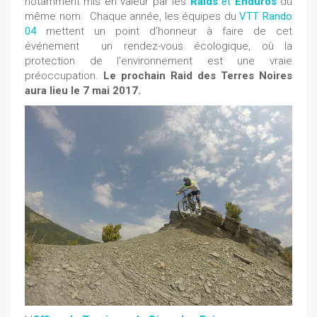
notamment mis en valeur par les
Raids
et
Enduros
du
même nom. Chaque année, les équipes du
VTT Rando
04
mettent un point d’honneur à faire de cet
événement un rendez-vous écologique, où la
protection de l'environnement est une vraie
préoccupation.
Le prochain Raid des Terres Noires
aura lieu le 7 mai 2017.