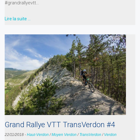
#grandrallyevtt…
Lire la suite …
Grand Rallye VTT TransVerdon #4
22/11/2018
-
Haut-Verdon
/
Moyen Verdon
/
TransVerdon
/
Verdon