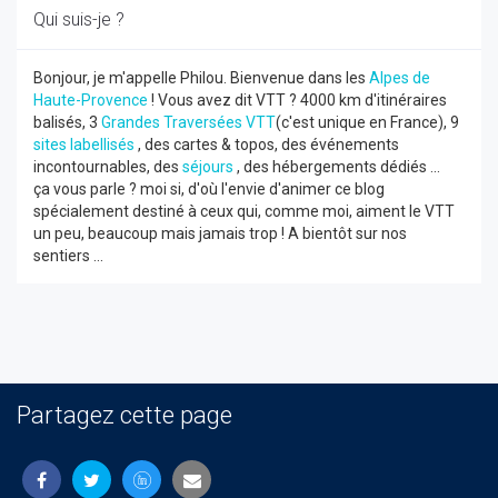
Qui suis-je ?
Bonjour, je m'appelle Philou. Bienvenue dans les
Alpes de
Haute-Provence
! Vous avez dit VTT ? 4000 km d'itinéraires
balisés, 3
Grandes Traversées VTT
(c'est unique en France), 9
sites labellisés
, des cartes & topos, des événements
incontournables, des
séjours
, des hébergements dédiés ...
ça vous parle ? moi si, d'où l'envie d'animer ce blog
spécialement destiné à ceux qui, comme moi, aiment le VTT
un peu, beaucoup mais jamais trop ! A bientôt sur nos
sentiers ...
Partagez cette page