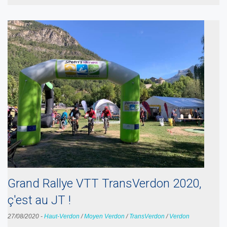
Grand Rallye VTT TransVerdon 2020,
ç'est au JT !
27/08/2020
-
Haut-Verdon
/
Moyen Verdon
/
TransVerdon
/
Verdon