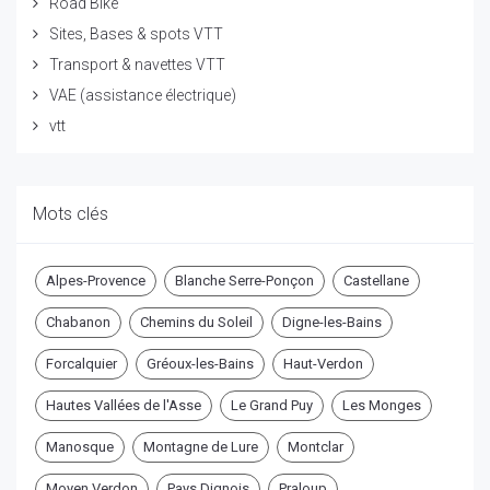
Road Bike
Sites, Bases & spots VTT
Transport & navettes VTT
VAE (assistance électrique)
vtt
Mots clés
Alpes-Provence
Blanche Serre-Ponçon
Castellane
Chabanon
Chemins du Soleil
Digne-les-Bains
Forcalquier
Gréoux-les-Bains
Haut-Verdon
Hautes Vallées de l'Asse
Le Grand Puy
Les Monges
Manosque
Montagne de Lure
Montclar
Moyen Verdon
Pays Dignois
Praloup