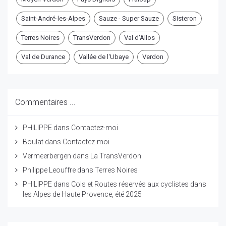
Saint-André-les-Alpes
Sauze - Super Sauze
Sisteron
Terres Noires
TransVerdon
Val d'Allos
Val de Durance
Vallée de l'Ubaye
Verdon
Commentaires ...
PHILIPPE
dans
Contactez-moi
Boulat
dans
Contactez-moi
Vermeerbergen
dans
La TransVerdon
Philippe Leouffre
dans
Terres Noires
PHILIPPE
dans
Cols et Routes réservés aux cyclistes dans
les Alpes de Haute Provence, été 2025