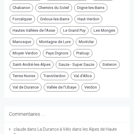
Chabanon
Chemins du Soleil
Digne-les-Bains
Forcalquier
Gréoux-les-Bains
Haut-Verdon
Hautes Vallées de l'Asse
Le Grand Puy
Les Monges
Manosque
Montagne de Lure
Montclar
Moyen Verdon
Pays Dignois
Praloup
Saint-André-les-Alpes
Sauze - Super Sauze
Sisteron
Terres Noires
TransVerdon
Val d'Allos
Val de Durance
Vallée de l'Ubaye
Verdon
Commentaires ...
claude
dans
La Durance à Vélo dans les Alpes de Haute