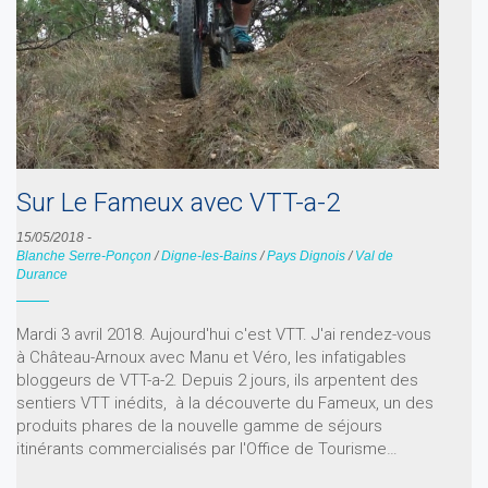
Sur Le Fameux avec VTT-a-2
15/05/2018
-
Blanche Serre-Ponçon
/
Digne-les-Bains
/
Pays Dignois
/
Val de
Durance
Mardi 3 avril 2018. Aujourd'hui c'est VTT. J'ai rendez-vous
à Château-Arnoux avec Manu et Véro, les infatigables
bloggeurs de VTT-a-2. Depuis 2 jours, ils arpentent des
sentiers VTT inédits, à la découverte du Fameux, un des
produits phares de la nouvelle gamme de séjours
itinérants commercialisés par l'Office de Tourisme…