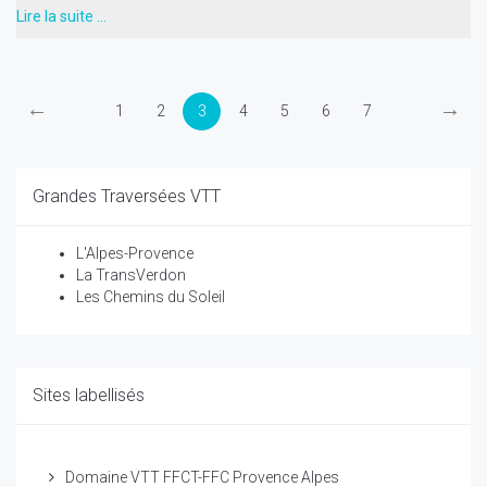
Lire la suite …
←
→
1
2
3
4
5
6
7
Grandes Traversées VTT
L'Alpes-Provence
La TransVerdon
Les Chemins du Soleil
Sites labellisés
Domaine VTT FFCT-FFC Provence Alpes