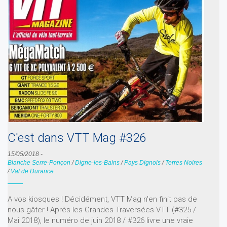
C'est dans VTT Mag #326
15/05/2018
-
Blanche Serre-Ponçon
/
Digne-les-Bains
/
Pays Dignois
/
Terres Noires
/
Val de Durance
A vos kiosques ! Décidément, VTT Mag n'en finit pas de
nous gâter ! Après les Grandes Traversées VTT (#325 /
Mai 2018), le numéro de juin 2018 / #326 livre une vraie