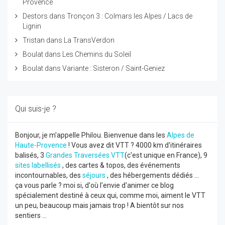
Provence
Destors
dans
Tronçon 3 : Colmars les Alpes / Lacs de
Lignin
Tristan
dans
La TransVerdon
Boulat
dans
Les Chemins du Soleil
Boulat
dans
Variante : Sisteron / Saint-Geniez
Qui suis-je ?
Bonjour, je m'appelle Philou. Bienvenue dans les
Alpes de
Haute-Provence
! Vous avez dit VTT ? 4000 km d'itinéraires
balisés, 3
Grandes Traversées VTT
(c'est unique en France), 9
sites labellisés
, des cartes & topos, des événements
incontournables, des
séjours
, des hébergements dédiés ...
ça vous parle ? moi si, d'où l'envie d'animer ce blog
spécialement destiné à ceux qui, comme moi, aiment le VTT
un peu, beaucoup mais jamais trop ! A bientôt sur nos
sentiers ...