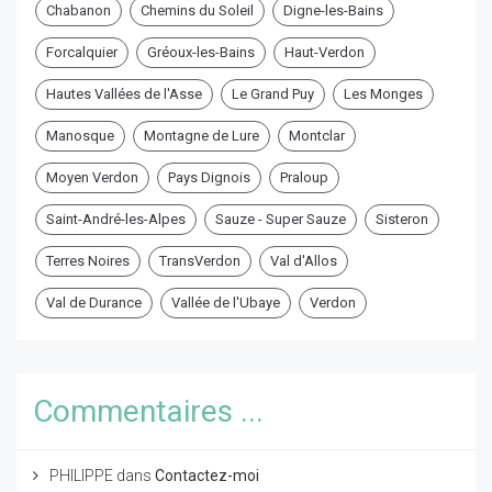
Chabanon
Chemins du Soleil
Digne-les-Bains
Forcalquier
Gréoux-les-Bains
Haut-Verdon
Hautes Vallées de l'Asse
Le Grand Puy
Les Monges
Manosque
Montagne de Lure
Montclar
Moyen Verdon
Pays Dignois
Praloup
Saint-André-les-Alpes
Sauze - Super Sauze
Sisteron
Terres Noires
TransVerdon
Val d'Allos
Val de Durance
Vallée de l'Ubaye
Verdon
Commentaires ...
PHILIPPE
dans
Contactez-moi