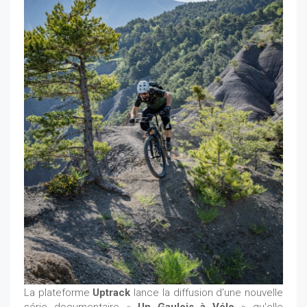
La plateforme
Uptrack
lance la diffusion d'une nouvelle
série documentaire «
Un Gaulois à Vélo
» qu'elle