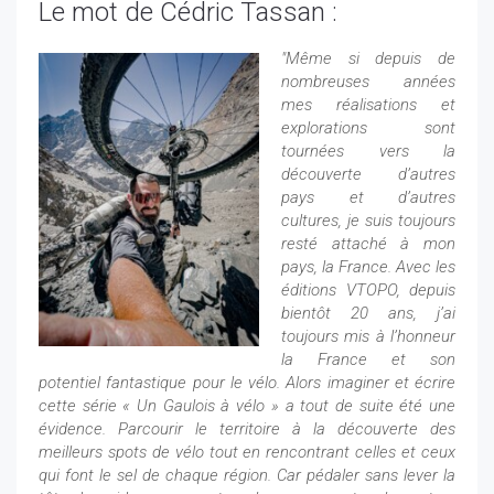
Le mot de Cédric Tassan :
"Même si depuis de
nombreuses années
mes réalisations et
explorations sont
tournées vers la
découverte d’autres
pays et d’autres
cultures, je suis toujours
resté attaché à mon
pays, la France. Avec les
éditions VTOPO, depuis
bientôt 20 ans, j’ai
toujours mis à l’honneur
la France et son
potentiel fantastique pour le vélo. Alors imaginer et écrire
cette série « Un Gaulois à vélo » a tout de suite été une
évidence. Parcourir le territoire à la découverte des
meilleurs spots de vélo tout en rencontrant celles et ceux
qui font le sel de chaque région. Car pédaler sans lever la