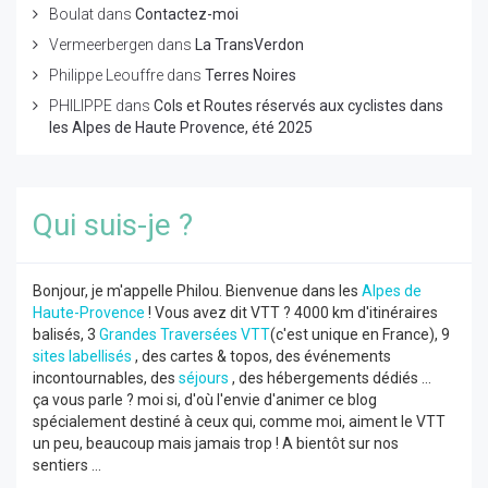
Boulat
dans
Contactez-moi
Vermeerbergen
dans
La TransVerdon
Philippe Leouffre
dans
Terres Noires
PHILIPPE
dans
Cols et Routes réservés aux cyclistes dans
les Alpes de Haute Provence, été 2025
Qui suis-je ?
Bonjour, je m'appelle Philou. Bienvenue dans les
Alpes de
Haute-Provence
! Vous avez dit VTT ? 4000 km d'itinéraires
balisés, 3
Grandes Traversées VTT
(c'est unique en France), 9
sites labellisés
, des cartes & topos, des événements
incontournables, des
séjours
, des hébergements dédiés ...
ça vous parle ? moi si, d'où l'envie d'animer ce blog
spécialement destiné à ceux qui, comme moi, aiment le VTT
un peu, beaucoup mais jamais trop ! A bientôt sur nos
sentiers ...