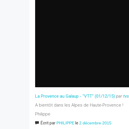
La Provence au Galaup - "VTT" (01/12/15)
par
tv
A bientôt dans les Alpes de Haute-Provence !
Philippe
Écrit par
PHILIPPE
le
2 décembre 2015