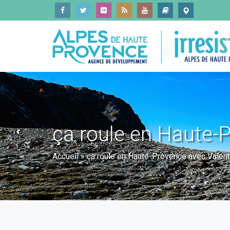
ça roule en Haute-P
Accueil
»
ça roule en Haute-Provence avec Valenti