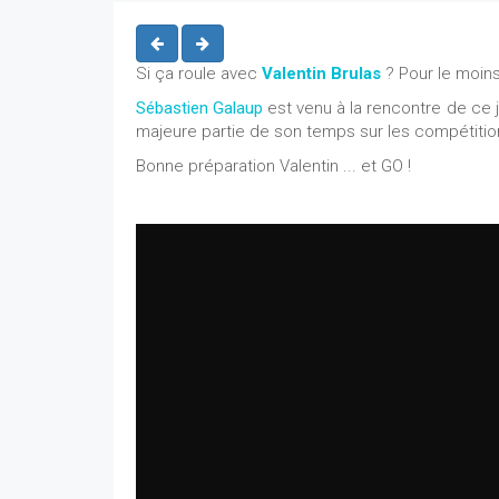
Si ça roule avec
Valentin Brulas
? Pour le moins
Sébastien Galaup
est venu à la rencontre de ce j
majeure partie de son temps sur les compétitio
Bonne préparation Valentin ... et GO !