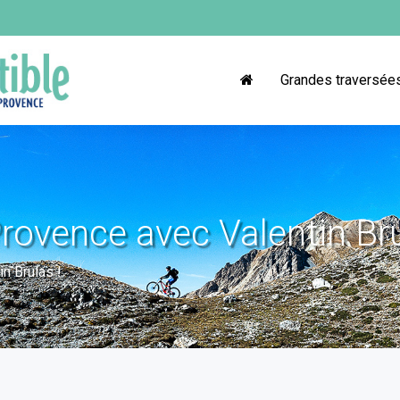
Grandes traversée
rovence avec Valentin Bru
n Brulas !