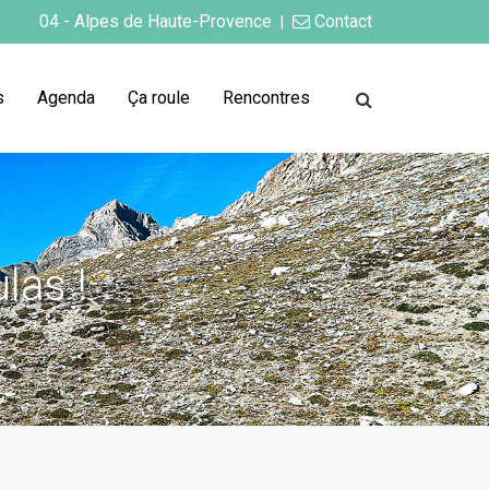
04 - Alpes de Haute-Provence
Contact
|
s
Agenda
Ça roule
Rencontres
las !