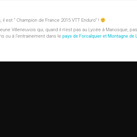
, il est " Champion de France 2015 VTT Enduro" !
eune Villeneuvois qui, quand il n'est pas au Lycée à Manosque, pas
ns ou à l'entrainement dans le
pays de Forcalquier et Montagne de 