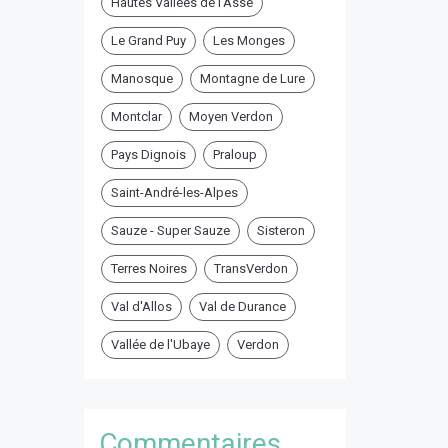
Hautes Vallées de l'Asse
Le Grand Puy
Les Monges
Manosque
Montagne de Lure
Montclar
Moyen Verdon
Pays Dignois
Praloup
Saint-André-les-Alpes
Sauze - Super Sauze
Sisteron
Terres Noires
TransVerdon
Val d'Allos
Val de Durance
Vallée de l'Ubaye
Verdon
Commentaires ...