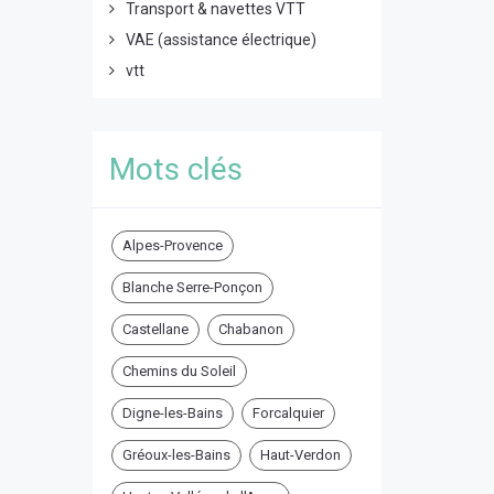
Transport & navettes VTT
VAE (assistance électrique)
vtt
Mots clés
Alpes-Provence
Blanche Serre-Ponçon
Castellane
Chabanon
Chemins du Soleil
Digne-les-Bains
Forcalquier
Gréoux-les-Bains
Haut-Verdon