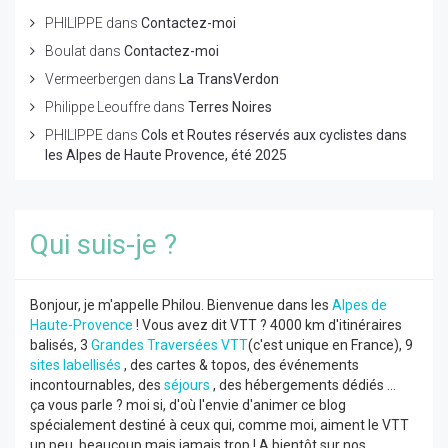
PHILIPPE
dans
Contactez-moi
Boulat
dans
Contactez-moi
Vermeerbergen
dans
La TransVerdon
Philippe Leouffre
dans
Terres Noires
PHILIPPE
dans
Cols et Routes réservés aux cyclistes dans
les Alpes de Haute Provence, été 2025
Qui suis-je ?
Bonjour, je m'appelle Philou. Bienvenue dans les
Alpes de
Haute-Provence
! Vous avez dit VTT ? 4000 km d'itinéraires
balisés, 3
Grandes Traversées VTT
(c'est unique en France), 9
sites labellisés
, des cartes & topos, des événements
incontournables, des
séjours
, des hébergements dédiés ...
ça vous parle ? moi si, d'où l'envie d'animer ce blog
spécialement destiné à ceux qui, comme moi, aiment le VTT
un peu, beaucoup mais jamais trop ! A bientôt sur nos