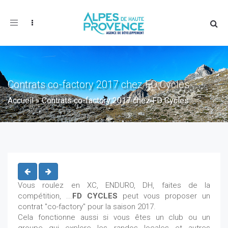
Toggle
navigation
Contrats co-factory 2017 chez FD Cycles
Accueil
»
Contrats co-factory 2017 chez FD Cycles
Vous roulez en XC, ENDURO, DH, faites de la
compétition, ...
FD CYCLES
peut vous proposer un
contrat "co-factory" pour la saison 2017.
Cela fonctionne aussi si vous êtes un club ou un