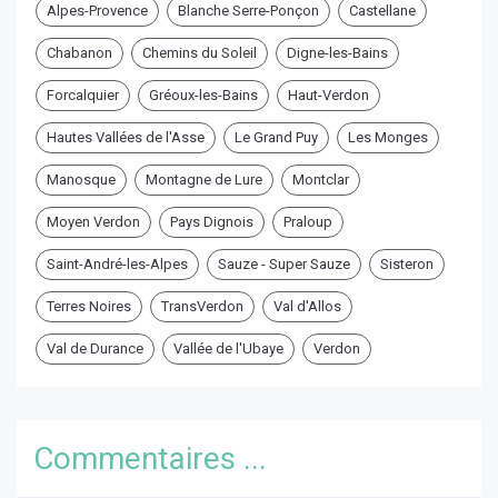
Alpes-Provence
Blanche Serre-Ponçon
Castellane
Chabanon
Chemins du Soleil
Digne-les-Bains
Forcalquier
Gréoux-les-Bains
Haut-Verdon
Hautes Vallées de l'Asse
Le Grand Puy
Les Monges
Manosque
Montagne de Lure
Montclar
Moyen Verdon
Pays Dignois
Praloup
Saint-André-les-Alpes
Sauze - Super Sauze
Sisteron
Terres Noires
TransVerdon
Val d'Allos
Val de Durance
Vallée de l'Ubaye
Verdon
Commentaires ...