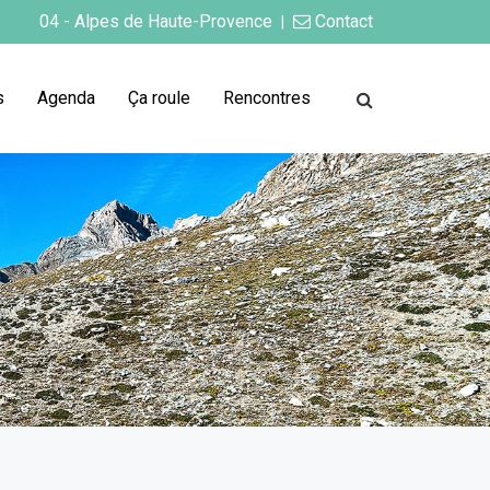
04 - Alpes de Haute-Provence
Contact
|
s
Agenda
Ça roule
Rencontres