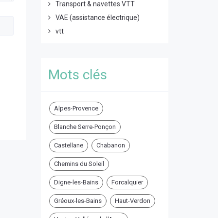
Transport & navettes VTT
VAE (assistance électrique)
vtt
Mots clés
Alpes-Provence
Blanche Serre-Ponçon
Castellane
Chabanon
Chemins du Soleil
Digne-les-Bains
Forcalquier
Gréoux-les-Bains
Haut-Verdon