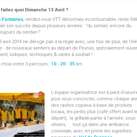
 faites quoi Dimanche 13 Avril ?
 Fontaines
, rendez-vous VTT désormais incontournable, reste fid
 fait son succès depuis plusieurs années : "du sentier, encore du
 toujours du sentier !"
3 avril 2014 ne déroge pas à la règle avec, une fois de plus, de l'iné
: de nouveaux sentiers au départ de Peyruis, spécialement ouver
ent, ludiques, techniques & variés à souhait !
 choix entre 3 parcours :
10
-
20
-
35
km
L'équipe organisatrice est à pied d'oeuvr
pour vous concocter, comme chaque an
des ravitos copieux à base de produits
locaux, les petits plus (café offert avant l
départ), la grillade-partie à l'arrivée, sous
oliviers, ... tout ça dans une ambiance
conviviale, avec en prime les superbes