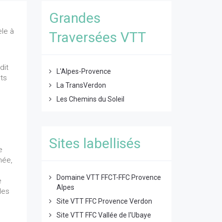
Grandes
èle à
Traversées VTT
dit
L'Alpes-Provence
ts
La TransVerdon
Les Chemins du Soleil
Sites labellisés
e
née,
Domaine VTT FFCT-FFC Provence
e
Alpes
 les
Site VTT FFC Provence Verdon
Site VTT FFC Vallée de l'Ubaye