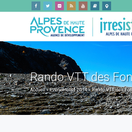
Rando VTT des Fon
Accueil
»
Evénements 2014
»
Rando VTT des Fon