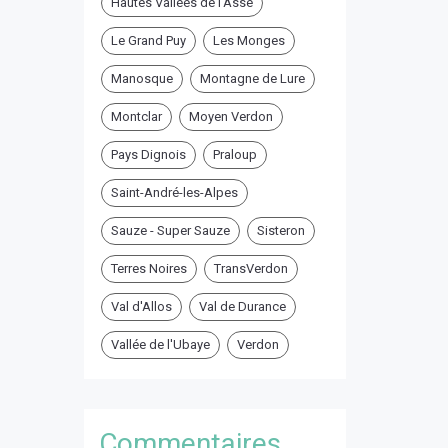
Hautes Vallées de l'Asse
Le Grand Puy
Les Monges
Manosque
Montagne de Lure
Montclar
Moyen Verdon
Pays Dignois
Praloup
Saint-André-les-Alpes
Sauze - Super Sauze
Sisteron
Terres Noires
TransVerdon
Val d'Allos
Val de Durance
Vallée de l'Ubaye
Verdon
Commentaires ...