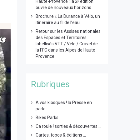
Haute-Provence : la 2ᵉ édition
ouvre de nouveaux horizons
Brochure « La Durance à Vélo, un
itinéraire au fil de l’eau
Retour sur les Assises nationales
des Espaces et Territoires
labellisés VTT / Vélo / Gravel de
la FFC dans les Alpes de Haute
Provence
Rubriques
A vos kiosques ! la Presse en
parle
Bikes Parks
Ca roule ! sorties & découvertes ...
Cartes, topos & éditions ...