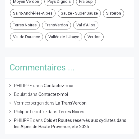
Moyen Verdon
Pays Dignois
Praloup
Saint-André-les-Alpes
Sauze - Super Sauze
Sisteron
Terres Noires
TransVerdon
Val d'Allos
Val de Durance
Vallée de l'Ubaye
Verdon
Commentaires ...
PHILIPPE
dans
Contactez-moi
Boulat
dans
Contactez-moi
Vermeerbergen
dans
La TransVerdon
Philippe Leouffre
dans
Terres Noires
PHILIPPE
dans
Cols et Routes réservés aux cyclistes dans
les Alpes de Haute Provence, été 2025