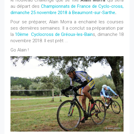
le nouveau challenge que se fixe
Alain Morra
qui sera
au départ des
Championnats de France de Cyclo-cross,
dimanche 25 novembre 2018 à Beaumont-sur-Sarthe
.
Pour se préparer, Alain Morra a enchainé les courses
ses dernières semaines. Il a conclut sa préparation par
la
10ème Cyclocross de Gréoux-les-Bain
s, dimanche 18
novembre 2018. Il est prêt ...
Go Alain !