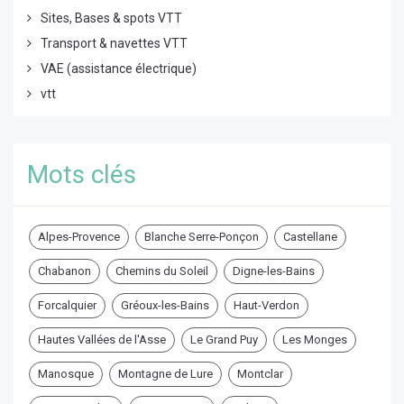
Sites, Bases & spots VTT
Transport & navettes VTT
VAE (assistance électrique)
vtt
Mots clés
Alpes-Provence
Blanche Serre-Ponçon
Castellane
Chabanon
Chemins du Soleil
Digne-les-Bains
Forcalquier
Gréoux-les-Bains
Haut-Verdon
Hautes Vallées de l'Asse
Le Grand Puy
Les Monges
Manosque
Montagne de Lure
Montclar