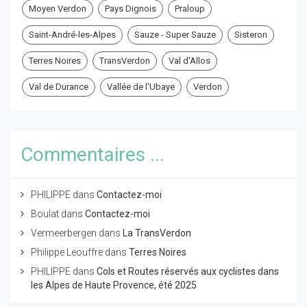
Moyen Verdon
Pays Dignois
Praloup
Saint-André-les-Alpes
Sauze - Super Sauze
Sisteron
Terres Noires
TransVerdon
Val d'Allos
Val de Durance
Vallée de l'Ubaye
Verdon
Commentaires ...
PHILIPPE
dans
Contactez-moi
Boulat
dans
Contactez-moi
Vermeerbergen
dans
La TransVerdon
Philippe Leouffre
dans
Terres Noires
PHILIPPE
dans
Cols et Routes réservés aux cyclistes dans
les Alpes de Haute Provence, été 2025