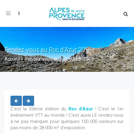
Toggle
navigation
Rendez-vous au Roc d'Azur 2018
Accueil
»
Rendez-vous au Roc d'Azur 2018
C'est la 35ème édition du
Roc d'Azur
! C'est le 1er
événement VTT au monde ! C'est aussi LE rendez-vous
à ne pas manquer pour quelques 100 000 visiteurs sur
pas moins de 28 000 m² d'exposition.