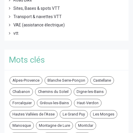
Sites, Bases & spots VTT
Transport & navettes VTT
VAE (assistance électrique)
vtt
Mots clés
Alpes-Provence
Blanche Serre-Ponçon
Castellane
Chabanon
Chemins du Soleil
Digne-les-Bains
Forcalquier
Gréoux-les-Bains
Haut-Verdon
Hautes Vallées de l'Asse
Le Grand Puy
Les Monges
Manosque
Montagne de Lure
Montclar