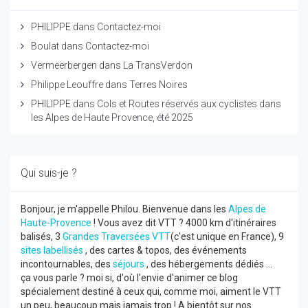
PHILIPPE
dans
Contactez-moi
Boulat
dans
Contactez-moi
Vermeerbergen
dans
La TransVerdon
Philippe Leouffre
dans
Terres Noires
PHILIPPE
dans
Cols et Routes réservés aux cyclistes dans
les Alpes de Haute Provence, été 2025
Qui suis-je ?
Bonjour, je m'appelle Philou. Bienvenue dans les
Alpes de
Haute-Provence
! Vous avez dit VTT ? 4000 km d'itinéraires
balisés, 3
Grandes Traversées VTT
(c'est unique en France), 9
sites labellisés
, des cartes & topos, des événements
incontournables, des
séjours
, des hébergements dédiés ...
ça vous parle ? moi si, d'où l'envie d'animer ce blog
spécialement destiné à ceux qui, comme moi, aiment le VTT
un peu, beaucoup mais jamais trop ! A bientôt sur nos