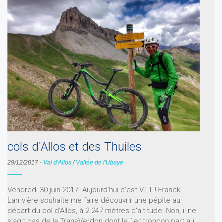
cols d'Allos et des Thuiles
29/12/2017
-
Val d'Allos
/
Vallée de l'Ubaye
Vendredi 30 juin 2017. Aujourd'hui c'est VTT ! Franck
Larrivière souhaite me faire découvrir une pépite au
départ du col d'Allos, à 2.247 mètres d'altitude. Non, il ne
s'agit pas de la TransVerdon dont le 1er tronçon part au