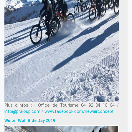
Plus d’infos :
• Office de Tourisme
04 92 84 10 04 /
info@praloup.com
/
www.facebook.com/newairconcept
Winter Wolf Ride Day 2019