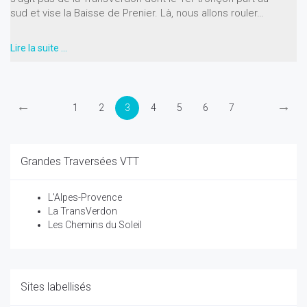
sud et vise la Baisse de Prenier. Là, nous allons rouler…
Lire la suite …
←
→
1
2
3
4
5
6
7
Grandes Traversées VTT
L'Alpes-Provence
La TransVerdon
Les Chemins du Soleil
Sites labellisés