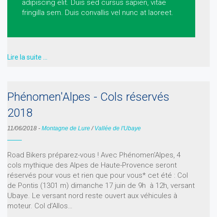
adipiscing elit. Duis sed cursus sapien, vitae
fringilla sem. Duis convallis vel nunc at laoreet.
Lire la suite …
Phénomen'Alpes - Cols réservés
2018
11/06/2018
-
Montagne de Lure
/
Vallée de l'Ubaye
Road Bikers préparez-vous ! Avec Phénomen'Alpes, 4
cols mythique des Alpes de Haute-Provence seront
réservés pour vous et rien que pour vous* cet été : Col
de Pontis (1301 m) dimanche 17 juin de 9h à 12h, versant
Ubaye. Le versant nord reste ouvert aux véhicules à
moteur. Col d’Allos…