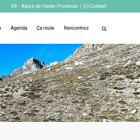
04 - Alpes de Haute-Provence
Contact
|
s
Agenda
Ça roule
Rencontres