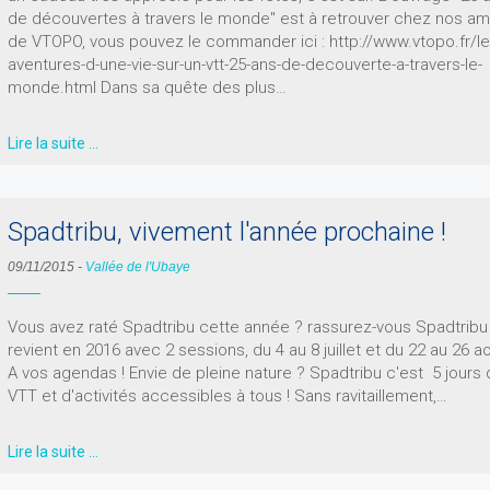
de découvertes à travers le monde" est à retrouver chez nos am
de VTOPO, vous pouvez le commander ici : http://www.vtopo.fr/le
aventures-d-une-vie-sur-un-vtt-25-ans-de-decouverte-a-travers-le-
monde.html Dans sa quête des plus…
Lire la suite …
Spadtribu, vivement l'année prochaine !
09/11/2015
-
Vallée de l'Ubaye
Vous avez raté Spadtribu cette année ? rassurez-vous Spadtribu
revient en 2016 avec 2 sessions, du 4 au 8 juillet et du 22 au 26 ao
A vos agendas ! Envie de pleine nature ? Spadtribu c'est 5 jours
VTT et d'activités accessibles à tous ! Sans ravitaillement,…
Lire la suite …