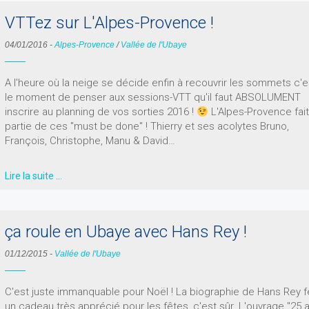
VTTez sur L'Alpes-Provence !
04/01/2016
-
Alpes-Provence
/
Vallée de l'Ubaye
A l'heure où la neige se décide enfin à recouvrir les sommets c'e
le moment de penser aux sessions-VTT qu'il faut ABSOLUMENT
inscrire au planning de vos sorties 2016 !
L'Alpes-Provence fai
partie de ces "must be done" ! Thierry et ses acolytes Bruno,
François, Christophe, Manu & David…
Lire la suite …
ça roule en Ubaye avec Hans Rey !
01/12/2015
-
Vallée de l'Ubaye
C'est juste immanquable pour Noël ! La biographie de Hans Rey f
un cadeau très apprécié pour les fêtes, c'est sûr. L'ouvrage "25 