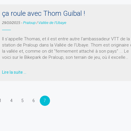
ça roule avec Thom Guibal !
29/10/2015
-
Praloup
/
Vallée de l'Ubaye
Il s'appelle Thomas, et il est entre autre l'ambassadeur VTT de la
station de Praloup dans la Vallée de l'Ubaye. Thom est originaire
la vallée et, comme on dit "fermement attaché à son pays" ... Le
voici sur le Bikepark de Praloup, son terrain de jeu, où il excelle…
Lire la suite …
1
4
5
6
7