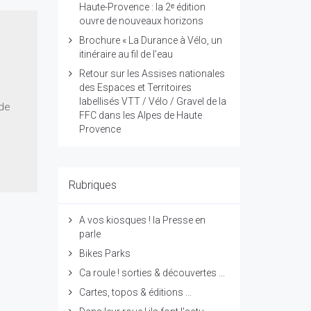
Haute-Provence : la 2ᵉ édition
ouvre de nouveaux horizons
Brochure « La Durance à Vélo, un
itinéraire au fil de l’eau
Retour sur les Assises nationales
des Espaces et Territoires
labellisés VTT / Vélo / Gravel de la
 de
FFC dans les Alpes de Haute
Provence
Rubriques
A vos kiosques ! la Presse en
parle
Bikes Parks
Ca roule ! sorties & découvertes ...
Cartes, topos & éditions ...