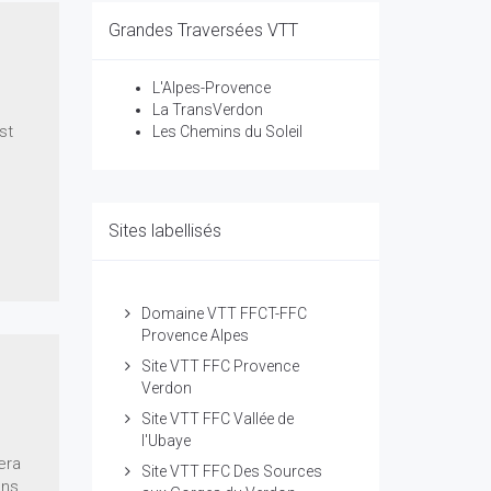
Grandes Traversées VTT
L'Alpes-Provence
La TransVerdon
st
Les Chemins du Soleil
t
Sites labellisés
Domaine VTT FFCT-FFC
Provence Alpes
Site VTT FFC Provence
Verdon
Site VTT FFC Vallée de
l'Ubaye
era
Site VTT FFC Des Sources
ans