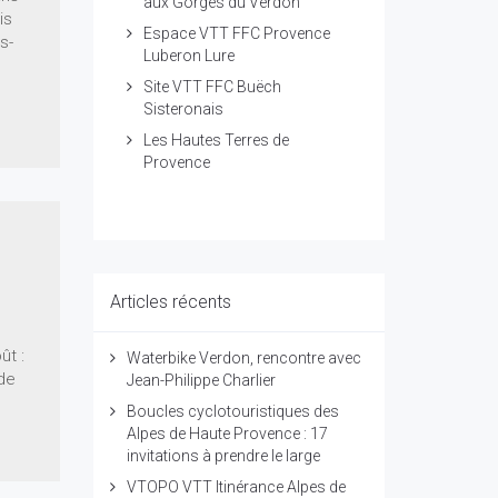
aux Gorges du Verdon
is
Espace VTT FFC Provence
s-
Luberon Lure
Site VTT FFC Buëch
Sisteronais
Les Hautes Terres de
Provence
Articles récents
ût :
Waterbike Verdon, rencontre avec
 de
Jean-Philippe Charlier
Boucles cyclotouristiques des
Alpes de Haute Provence : 17
invitations à prendre le large
VTOPO VTT Itinérance Alpes de