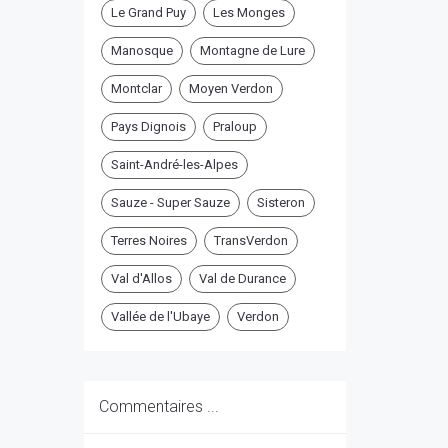
Le Grand Puy
Les Monges
Manosque
Montagne de Lure
Montclar
Moyen Verdon
Pays Dignois
Praloup
Saint-André-les-Alpes
Sauze - Super Sauze
Sisteron
Terres Noires
TransVerdon
Val d'Allos
Val de Durance
Vallée de l'Ubaye
Verdon
Commentaires ...