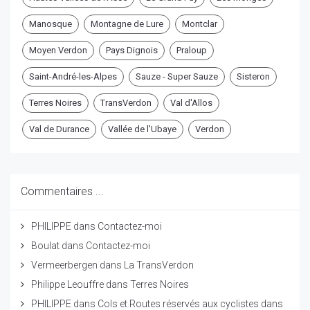
Manosque
Montagne de Lure
Montclar
Moyen Verdon
Pays Dignois
Praloup
Saint-André-les-Alpes
Sauze - Super Sauze
Sisteron
Terres Noires
TransVerdon
Val d'Allos
Val de Durance
Vallée de l'Ubaye
Verdon
Commentaires ...
PHILIPPE
dans
Contactez-moi
Boulat
dans
Contactez-moi
Vermeerbergen
dans
La TransVerdon
Philippe Leouffre
dans
Terres Noires
PHILIPPE
dans
Cols et Routes réservés aux cyclistes dans