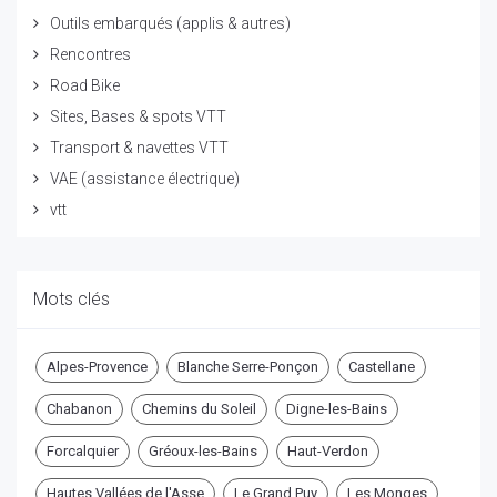
Outils embarqués (applis & autres)
Rencontres
Road Bike
Sites, Bases & spots VTT
Transport & navettes VTT
VAE (assistance électrique)
vtt
Mots clés
Alpes-Provence
Blanche Serre-Ponçon
Castellane
Chabanon
Chemins du Soleil
Digne-les-Bains
Forcalquier
Gréoux-les-Bains
Haut-Verdon
Hautes Vallées de l'Asse
Le Grand Puy
Les Monges