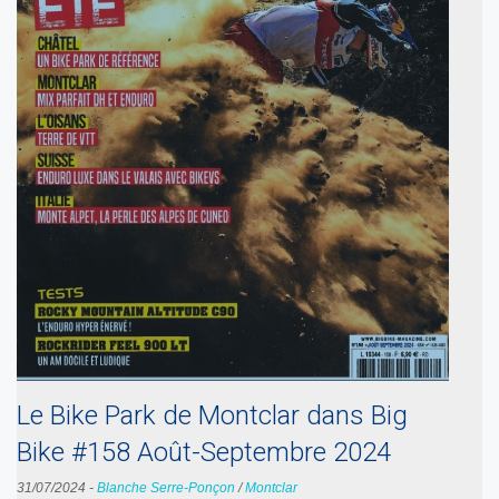
Le Bike Park de Montclar dans Big
Bike #158 Août-Septembre 2024
31/07/2024
-
Blanche Serre-Ponçon
/
Montclar