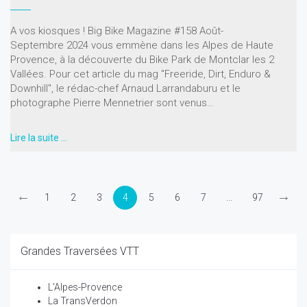
A vos kiosques ! Big Bike Magazine #158 Août-
Septembre 2024 vous emmène dans les Alpes de Haute
Provence, à la découverte du Bike Park de Montclar les 2
Vallées. Pour cet article du mag "Freeride, Dirt, Enduro &
Downhill", le rédac-chef Arnaud Larrandaburu et le
photographe Pierre Mennetrier sont venus…
Lire la suite …
←
→
1
2
3
4
5
6
7
...
97
Grandes Traversées VTT
L'Alpes-Provence
La TransVerdon