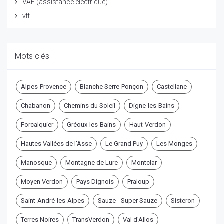
VAE (assistance électrique)
vtt
Mots clés
Alpes-Provence
Blanche Serre-Ponçon
Castellane
Chabanon
Chemins du Soleil
Digne-les-Bains
Forcalquier
Gréoux-les-Bains
Haut-Verdon
Hautes Vallées de l'Asse
Le Grand Puy
Les Monges
Manosque
Montagne de Lure
Montclar
Moyen Verdon
Pays Dignois
Praloup
Saint-André-les-Alpes
Sauze - Super Sauze
Sisteron
Terres Noires
TransVerdon
Val d'Allos